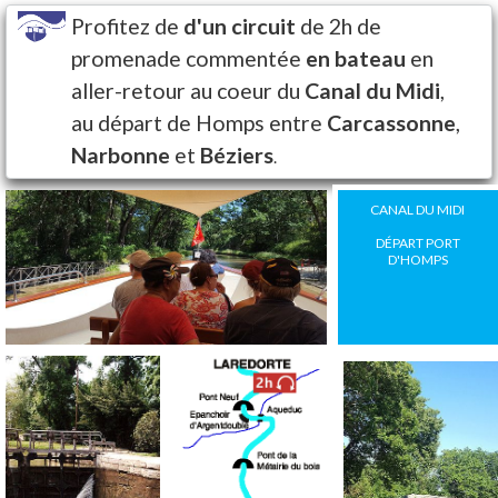
Profitez de
d'un circuit
de 2h de
promenade commentée
en bateau
en
aller-retour au coeur du
Canal du Midi
,
au départ de Homps entre
Carcassonne
,
Narbonne
et
Béziers
.
CANAL DU MIDI
DÉPART PORT
D'HOMPS