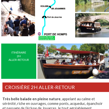
ITINÉRAIRE
2H
ALLER-RETOUR
Découvrez la
CROISIÈRE 2H ALLER-RETOUR
photothèque du
Saint Férreol
Très belle balade en pleine nature
, appelant au calme et
sérénité, riche en ouvrages, comme ponts, acqueduc, épanchoir
et passage de l’écluse de Jouarres, le tout agréablement